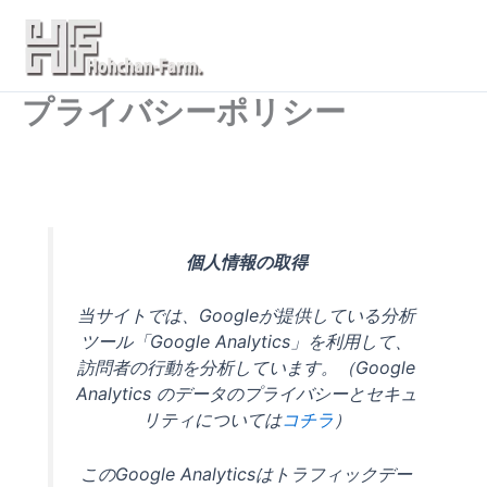
内
Main
容
Men
を
ス
プライバシーポリシー
キ
ッ
プ
個人情報の取得
当サイトでは、Googleが提供している分析
ツール「Google Analytics」を利用して、
訪問者の行動を分析しています。（Google
Analytics のデータのプライバシーとセキュ
リティについては
コチラ
）
このGoogle Analyticsはトラフィックデー