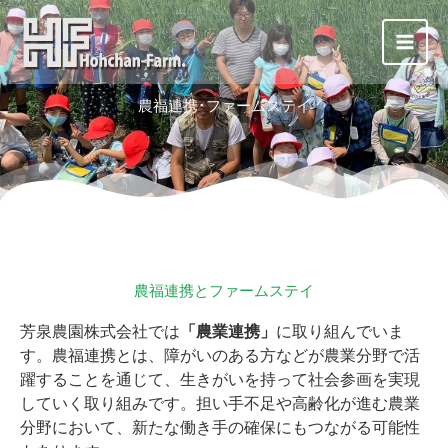
内
Main
容
Men
を
ス
農福連携･ファームステイ
キ
ッ
プ
農福連携とファームステイ
芳泉農園株式会社では
「農業連携」
に取り組んでいま
す。農福連携とは、障がいのある方などが農業分野で活
躍することを通じて、生きがいを持って社会参画を実現
していく取り組みです。担い手不足や高齢化が進む農業
分野において、新たな働き手の確保にもつながる可能性