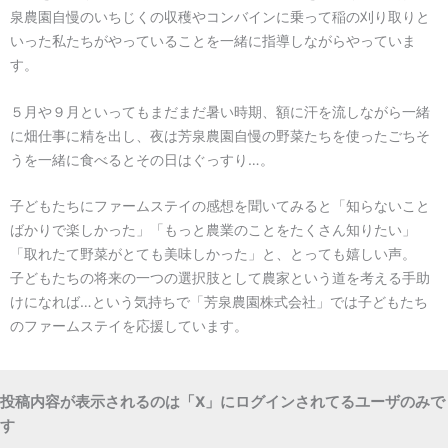
泉農園自慢のいちじくの収穫やコンバインに乗って稲の刈り取りと
いった私たちがやっていることを一緒に指導しながらやっていま
す。
５月や９月といってもまだまだ暑い時期、額に汗を流しながら一緒
に畑仕事に精を出し、夜は芳泉農園自慢の野菜たちを使ったごちそ
うを一緒に食べるとその日はぐっすり…。
子どもたちにファームステイの感想を聞いてみると「知らないこと
ばかりで楽しかった」「もっと農業のことをたくさん知りたい」
「取れたて野菜がとても美味しかった」と、とっても嬉しい声。
子どもたちの将来の一つの選択肢として農家という道を考える手助
けになれば…という気持ちで「芳泉農園株式会社」では子どもたち
のファームステイを応援しています。
投稿内容が表示されるのは「X」にログインされてるユーザのみで
す