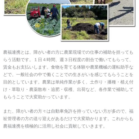
農福連携とは、障がい者の方に農業現場での仕事の補助を担っても
らう活動です。１日４時間、週３日程度の割合で働いてもらって、
賃金もお支払いします。食物を育てる体験や農業機械の運転助手な
どで、一般社会の中で働くことでの生きがいを感じてもらうことを
目的としています。農業は単純作業が多く、土作り・播種・植え付
け・草取り・農薬散布・追肥・収穫、出荷など、各作業で補助して
もらうことで大変助かっています。
また、障がい者の方々は自動車免許を持っていない方が多ので、福
祉管理者の方の送り迎えがあるだけで大変助かります。これからも
農福連携を積極的に活用し社会に貢献していきます。