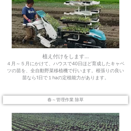
植え付けをします...
４月～５月にかけて、ハウスで40日ほど育成したキャベ
ツの苗を、全自動野菜移植機で行います。根張りの良い
苗なら1日で１haの定植能力があります。
春～管理作業 除草