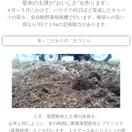
登米の土壌が"おいしさ"を作ります...
４月～５月にかけて、ハウスで40日ほど育成したキャベ
ツの苗を、全自動野菜移植機で行います。根張りの良い
苗なら1日で１haの定植能力があります。
冬～こだわりの「土づくり」
１月、堆肥散布と土壌の改善を...
お米と同じように、冬の時期に豚糞堆肥散布とプラソイラ
（硬盤破壊）などを行います。１０アールあたり２トンの散