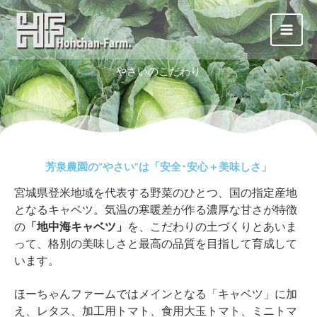
内
Main
容
Men
を
ス
やさいのこだわり
キ
ッ
プ
芳泉農園の”やさい”は「安全･安心＋美味しさ」
宮城県登米地域を代表する野菜のひとつ、国の指定産地
となるキャベツ。気温の寒暖差が作る濃厚な甘さが特徴
の
「地中海キャベツ」
を、こだわりの土づくりとあいま
って、格別の美味しさと最高の品質を目指して育成して
います。
ほーちゃんファームではメインとなる「キャベツ」に加
え、レタス、加工用トマト、食用大玉トマト、ミニトマ