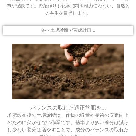
布が秘訣です。野菜作りも化学肥料を極力使わない、自然と
の共生を目指します。
冬～土壌診断で育成計画...
バランスの取れた適正施肥を...
堆肥散布後の土壌診断は、作物の収量や品質の安定向上
のために欠かせない作業です。基準より多い養分は減ら
し少ない養分は増やすことで、成分のバランスの取れた