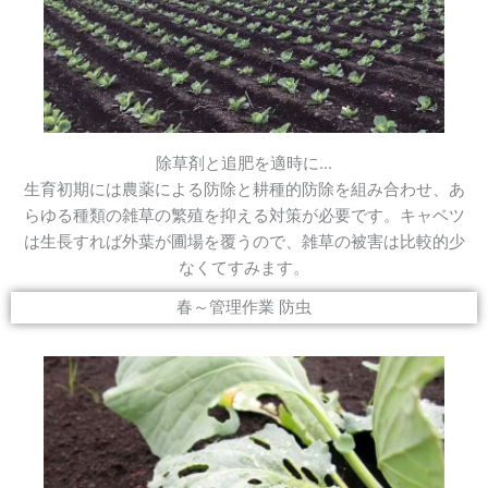
除草剤と追肥を適時に...
生育初期には農薬による防除と耕種的防除を組み合わせ、あ
らゆる種類の雑草の繁殖を抑える対策が必要です。キャベツ
は生長すれば外葉が圃場を覆うので、雑草の被害は比較的少
なくてすみます。
春～管理作業 防虫